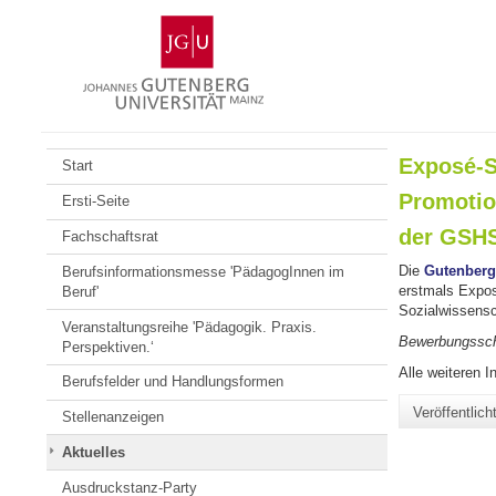
Zum
Johannes
Inhalt
Gutenberg-
springen
Universität
Mainz
Exposé-S
Start
Promotio
Ersti-Seite
der GSH
Fachschaftsrat
Die
Gutenberg
Berufsinformationsmesse 'PädagogInnen im
erstmals Expos
Beruf'
Sozialwissensc
Veranstaltungsreihe 'Pädagogik. Praxis.
Bewerbungsschl
Perspektiven.‘
Alle weiteren I
Berufsfelder und Handlungsformen
Veröffentlic
Stellenanzeigen
Aktuelles
Ausdruckstanz-Party