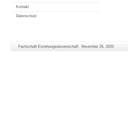
Kontakt
Datenschutz
Zusätzliche
Seiten-
Letzte
Fachschaft Erziehungswissenschaft
November 26, 2020
Informationen
Name:
Aktualisierung:
zu
dieser
Seite