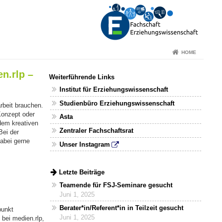
HOME
n.rlp –
Weiterführende Links
Institut für Erziehungswissenschaft
Studienbüro Erziehungswissenschaft
rbeit brauchen.
Konzept oder
Asta
dem kreativen
Zentraler Fachschaftsrat
Bei der
dabei gerne
Unser Instagram
Letzte Beiträge
Teamende für FSJ-Seminare gesucht
Juni 1, 2025
Berater*in/Referent*in in Teilzeit gesucht
punkt
Juni 1, 2025
bei medien.rlp,