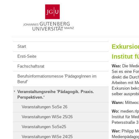
Zum
Johannes
Inhalt
Gutenberg-
springen
Universität
Mainz
Exkursio
Start
Institut 
Ersti-Seite
Was:
Die Medie
Fachschaftsrat
Sei es eine Fo
Berufsinformationsmesse 'PädagogInnen im
direkt die Dur
Beruf'
Arbeiten mit M
Exkursion beko
Veranstaltungsreihe 'Pädagogik. Praxis.
selber ausprob
Perspektiven.‘
Wann:
Mittwoch
Veranstaltungen SoSe 26
Wo:
medien.rlp
Veranstaltungen WiSe 25/26
Institut für Me
Petersstraße 3
Veranstaltungen SoSe25
Wer:
Philipp M
Veranstaltungen WiSe 24/25
Medienpädagogi