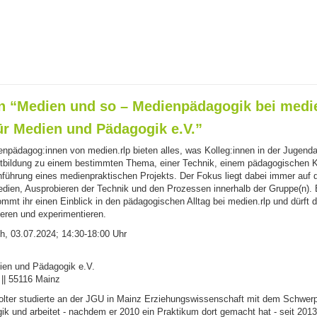
n “Medien und so – Medienpädagogik bei medie
für Medien und Pädagogik e.V.”
npädagog:innen von medien.rlp bieten alles, was Kolleg:innen in der Jugenda
rtbildung zu einem bestimmten Thema, einer Technik, einem pädagogischen 
chführung eines medienpraktischen Projekts. Der Fokus liegt dabei immer auf 
edien, Ausprobieren der Technik und den Prozessen innerhalb der Gruppe(n). 
mmt ihr einen Einblick in den pädagogischen Alltag bei medien.rlp und dürft 
ieren und experimentieren.
, 03.07.2024; 14:30-18:00 Uhr
dien und Pädagogik e.V.
 || 55116 Mainz
olter studierte an der JGU in Mainz Erziehungswissenschaft mit dem Schwer
k und arbeitet - nachdem er 2010 ein Praktikum dort gemacht hat - seit 2013 