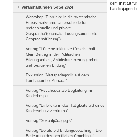
dem Institut fü
Veranstaltungen SoSe 2024
Landesjugendbei
Workshop “Einblicke in die systemische
Praxis: wirksame Unterschiede für
professionelle und private
Gespräche”(ehemals „Lösungsorientierte
Gesprächsführung“)
Vortrag “Für eine inklusive Gesellschaft:
Mein Beitrag in der Politischen
Bildungsarbeit, Antidiskriminierungsarbeit
und Sexuellen Bildung“
Exkursion “Naturpädagogik auf dem
Lernbauernhof Armada”
Vortrag “Psychosoziale Begleitung im
Kinderhospiz”
Vortrag “Einblicke in das Tätigkeitsfeld eines
Kinderschutz-Zentrums"
Vortrag “Sexualpädagogik”
Vortrag “Berufsfeld Bildungscoaching – Die
Bedeutung des beruflichen Coachings“