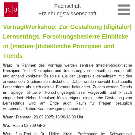
Zum
Johannes
Fachschaft
Inhalt
Gutenberg-
Erziehungswissenschaft
springen
Universität
Mainz
Vortrag/Workshop: Zur Gestaltung (digitaler)
Lernsettings. Forschungsbasierte Einblicke
in (medien-)didaktische Prinzipien und
Trends
Was:
Im Rahmen des Vortrags werden zentrale (medien-)didaktische
Prinzipien für die Konzeption und Umsetzung von Lernsettings vorgestellt
und anhand konkreter Beispiele aus der Lehrpraxis gemeinsam mit den
anwesenden Studierenden diskutiert. Dabei werden sowohl traditionelle
Lernsettings als auch digitale Formate beleuchtet. Zudem werden Trends
im Spiegel aktueller Forschungsergebnisse vorgestellt und kritisch
eingeordnet. Neben Impulsen für die eigene didaktische Gestaltung von
Lernsettings wird am Ende auch Raum für Fragen bezüglich
wissenschaftlichen Karrierewegen gegeben sein.
Wann:
Dienstag, 20.05.2025; 16:30-18:00 Uhr
Wo:
Raum 02-709 GFG
Wer:
Jun.-Prof.‘in Dr. Ulrike Krein, Professorin im Schwerpunkt