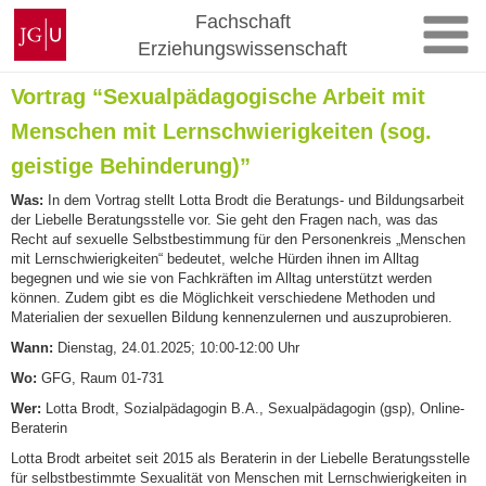
Zum
Johannes
Fachschaft
Inhalt
Gutenberg-
Erziehungswissenschaft
springen
Universität
Mainz
Vortrag “Sexualpädagogische Arbeit mit
Menschen mit Lernschwierigkeiten (sog.
geistige Behinderung)”
Was:
In dem Vortrag stellt Lotta Brodt die Beratungs- und Bildungsarbeit
der Liebelle Beratungsstelle vor. Sie geht den Fragen nach, was das
Recht auf sexuelle Selbstbestimmung für den Personenkreis „Menschen
mit Lernschwierigkeiten“ bedeutet, welche Hürden ihnen im Alltag
begegnen und wie sie von Fachkräften im Alltag unterstützt werden
können. Zudem gibt es die Möglichkeit verschiedene Methoden und
Materialien der sexuellen Bildung kennenzulernen und auszuprobieren.
Wann:
Dienstag, 24.01.2025; 10:00-12:00 Uhr
Wo:
GFG, Raum 01-731
Wer:
Lotta Brodt, Sozialpädagogin B.A., Sexualpädagogin (gsp), Online-
Beraterin
Lotta Brodt arbeitet seit 2015 als Beraterin in der Liebelle Beratungsstelle
für selbstbestimmte Sexualität von Menschen mit Lernschwierigkeiten in