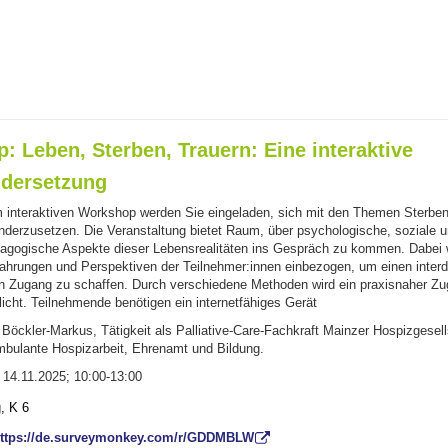
 Leben, Sterben, Trauern: Eine interaktive
dersetzung
 interaktiven Workshop werden Sie eingeladen, sich mit den Themen Sterben
nderzusetzen. Die Veranstaltung bietet Raum, über psychologische, soziale 
agogische Aspekte dieser Lebensrealitäten ins Gespräch zu kommen. Dabei
fahrungen und Perspektiven der Teilnehmer:innen einbezogen, um einen interdi
ten Zugang zu schaffen. Durch verschiedene Methoden wird ein praxisnaher Z
cht. Teilnehmende benötigen ein internetfähiges Gerät
 Böckler-Markus, Tätigkeit als Palliative-Care-Fachkraft Mainzer Hospizgese
mbulante Hospizarbeit, Ehrenamt und Bildung.
, 14.11.2025; 10:00-13:00
, K 6
ttps://de.surveymonkey.com/r/GDDMBLW