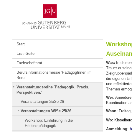
Zum
Johannes
Inhalt
Gutenberg-
springen
Universität
Mainz
Workshop:
Start
Auseinan
Ersti-Seite
Was:
In diesem
Fachschaftsrat
Trauer auseina
Berufsinformationsmesse 'PädagogInnen im
Zielgruppenpäd
Beruf'
die eigenen Er
und reflektier
Veranstaltungsreihe 'Pädagogik. Praxis.
Themen ermögli
Perspektiven.‘
Wer
: Annedore
Veranstaltungen SoSe 26
Koordination a
Veranstaltungen WiSe 25/26
Wann:
Freitag
Wo:
Kisselberg
Workshop: Einführung in die
Erlebnispädagogik
Anmeldung
:
h