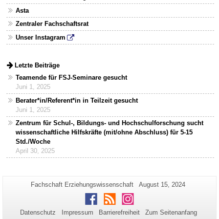
Asta
Zentraler Fachschaftsrat
Unser Instagram
Letzte Beiträge
Teamende für FSJ-Seminare gesucht
Juni 1, 2025
Berater*in/Referent*in in Teilzeit gesucht
Juni 1, 2025
Zentrum für Schul-, Bildungs- und Hochschulforschung sucht
wissenschaftliche Hilfskräfte (mit/ohne Abschluss) für 5-15
Std./Woche
April 30, 2025
Zusätzliche
Seiten-
Letzte
Fachschaft Erziehungswissenschaft
August 15, 2024
Name:
Aktualisierung:
Informationen
Facebook
RSS
Instagram
zu
Datenschutz
Impressum
Barrierefreiheit
Zum Seitenanfang
dieser