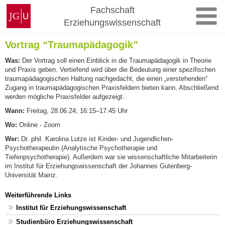
Zum
Johannes
Fachschaft
Inhalt
Gutenberg-
Erziehungswissenschaft
springen
Universität
Mainz
Vortrag “Traumapädagogik”
Was:
Der Vortrag soll einen Einblick in die Traumapädagogik in Theorie
und Praxis geben. Vertiefend wird über die Bedeutung einer spezifischen
traumapädagogischen Haltung nachgedacht, die einen „verstehenden“
Zugang in traumapädagogischen Praxisfeldern bieten kann. Abschließend
werden mögliche Praxisfelder aufgezeigt.
Wann:
Freitag, 28.06.24; 16:15–17:45 Uhr
Wo:
Online - Zoom
Wer:
Dr. phil. Karolina Lutze ist Kinder- und Jugendlichen-
Psychotherapeutin (Analytische Psychotherapie und
Tiefenpsychotherapie). Außerdem war sie wissenschaftliche Mitarbeiterin
im Institut für Erziehungswissenschaft der Johannes Gutenberg-
Universität Mainz.
Weiterführende Links
Institut für Erziehungswissenschaft
Studienbüro Erziehungswissenschaft