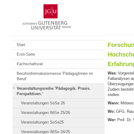
Zum
Johannes
Inhalt
Gutenberg-
springen
Universität
Mainz
Forschun
Start
Hochschu
Ersti-Seite
Erfahrun
Fachschaftsrat
Was:
Vorgeste
Berufsinformationsmesse 'PädagogInnen im
Fallanalysen au
Beruf'
Überzeugungen 
Veranstaltungsreihe 'Pädagogik. Praxis.
Zudem besteht 
Perspektiven.‘
stellen.
Wann:
Mittwoch
Veranstaltungen SoSe 26
Wo:
GFG, Rau
Veranstaltungen WiSe 25/26
Wer:
Prof. Dr.
Veranstaltungen SoSe25
Veranstaltungen WiSe 24/25