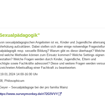
“Sexualpädagogik”
von sexualpädagogischen Angeboten ist es, Kinder und Jugendliche altersa
Verhütung aufzuklären. Dabei stellen sich aber einige notwendige Fragestellu
ualpädagogik resp. sexuelle Bildung? Warum gibt es diese überhaupt? Welche
 und welche Methoden können zum Einsatz kommen? Welche Settings eignen 
gestalten? Welche Fragen werden durch Kinder, Jugendliche, Eltern und
chtigte sowie Fachkräfte adressiert? Diese und weitere Fragen werden versu
eichneten Arbeitsalltag einer Fachkraft zu beantworten.
 19.01.2024 14:00-16:00 Uhr
8, Philosophicum
Geyer – Sexualpädagoge bei der pro familia Mainz
ttps://www.surveymonkey.de/r/72G5VVY