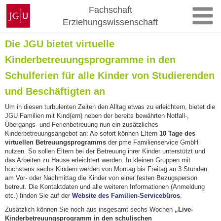
Zum
Johannes
Fachschaft
Inhalt
Gutenberg-
Erziehungswissenschaft
springen
Universität
Mainz
Die JGU bietet virtuelle
Kinderbetreuungsprogramme in den
Schulferien für alle Kinder von Studierenden
und Beschäftigten an
Um in diesen turbulenten Zeiten den Alltag etwas zu erleichtern, bietet die
JGU Familien mit Kind(ern) neben der bereits bewährten Notfall-,
Übergangs- und Ferienbetreuung nun ein zusätzliches
Kinderbetreuungsangebot an: Ab sofort können Eltern
10 Tage des
virtuellen Betreuungsprogramms
der pme Familienservice GmbH
nutzen. So sollen Eltern bei der Betreuung ihrer Kinder unterstützt und
das Arbeiten zu Hause erleichtert werden. In kleinen Gruppen mit
höchstens sechs Kindern werden von Montag bis Freitag an 3 Stunden
am Vor- oder Nachmittag die Kinder von einer festen Bezugsperson
betreut. Die Kontaktdaten und alle weiteren Informationen (Anmeldung
etc.) finden Sie auf der
Website des Familien-Servicebüros
.
Zusätzlich können Sie noch aus insgesamt sechs Wochen
„Live-
Kinderbetreuungsprogramm in den schulischen