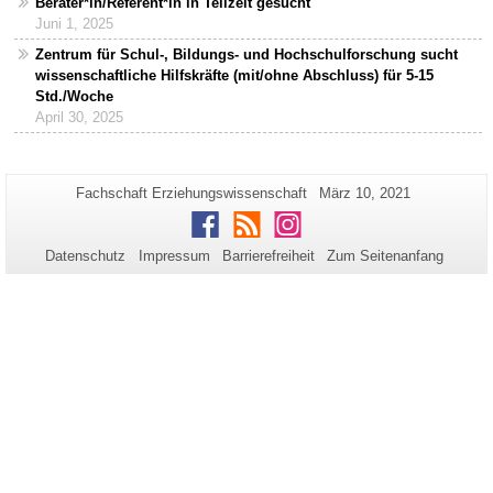
Berater*in/Referent*in in Teilzeit gesucht
Juni 1, 2025
Zentrum für Schul-, Bildungs- und Hochschulforschung sucht
wissenschaftliche Hilfskräfte (mit/ohne Abschluss) für 5-15
Std./Woche
April 30, 2025
Zusätzliche
Seiten-
Letzte
Fachschaft Erziehungswissenschaft
März 10, 2021
Name:
Aktualisierung:
Informationen
Facebook
RSS
Instagram
zu
Datenschutz
Impressum
Barrierefreiheit
Zum Seitenanfang
dieser
Seite