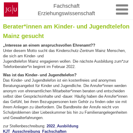
Zum
Johannes
Fachschaft
Inhalt
Gutenberg-
Erziehungswissenschaft
springen
Universität
Mainz
Berater*innen am Kinder- und Jugendtelefon
Mainz gesucht
„
Interesse an einem
anspruchsvollen Ehrenamt??
Unter
diesem Motto
sucht das Kinderschutz
-
Zentrum Mainz
Menschen
,
die
sich
am Kinder
-
und
Jugendtelefon Mainz engagieren
wol
len. Die nächste Ausbildung zum*
zur
Telefonber
ater*in beginnt
im
Februar
202
2
.
Was ist das Kinder
-
und Jugendtelefon?
Das Kinder
-
und Jugendtelefon ist ein kostenfreies und anonymes
Beratungsangebot für Kinder und
Jugendliche. Die Anrufer*innen werden
anonym von ehrenamtlichen Mitarbeiter*innen beraten und
entscheiden
selbst über Gesprächsinhalte und
-
dauer. Häufig haben
die Anrufer*innen
das Gefühl,
bei ihren Bezugspersonen kein Gehör zu finden oder sie mit
ihrem Anliegen zu überfordern. Die
Bandbreite
der
Anrufe
reicht
von
Schulproblemen
über
Liebeskummer
bis
hin
zu
Familienangelegenheiten
und Gewalterfahrungen.
zur Stellenbeschreibung:
2022_Ausbildung
KJT_Ausschreibung_Fachschaften