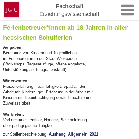
Zum
Johannes
Fachschaft
Inhalt
Gutenberg-
Erziehungswissenschaft
springen
Universität
Mainz
Ferienbetreuer*innen ab 18 Jahren in allen
hessischen Schulferien
Aufgaben:
Betreuung von Kindern und Jugendlichen
im
F
erienprogramm der Stadt Wiesbaden
(
Workshops, Tagesausfl
üge
, offene Angebote
,
Unterstützung als
Integ
r
ationskraft
)
Wir erwarten:
Freizeiterfahrung, Teamfähigkeit, Spaß an
der
Arbeit mit Kindern
,
ggf. Erfahrung
in der Ar
beit mit
Kindern mit Beeinträchtigung
sowie
Empathie und
Zuverlässig
keit
Wir bieten:
Vorbereitungsseminar, Honorar
,
B
eschei
nigung
üb
er pädagogische Tätigkeit
zur Stellenbeschreibung:
Aushang_Allgemein_2021