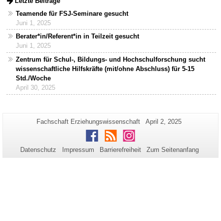
Letzte Beiträge
Teamende für FSJ-Seminare gesucht
Juni 1, 2025
Berater*in/Referent*in in Teilzeit gesucht
Juni 1, 2025
Zentrum für Schul-, Bildungs- und Hochschulforschung sucht
wissenschaftliche Hilfskräfte (mit/ohne Abschluss) für 5-15
Std./Woche
April 30, 2025
Zusätzliche
Seiten-
Letzte
Fachschaft Erziehungswissenschaft
April 2, 2025
Name:
Aktualisierung:
Informationen
Facebook
RSS
Instagram
zu
Datenschutz
Impressum
Barrierefreiheit
Zum Seitenanfang
dieser
Seite