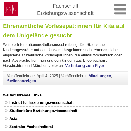
Zum
Johannes
Fachschaft
Inhalt
Gutenberg-
Erziehungswissenschaft
springen
Universität
Mainz
Ehrenamtliche Vorlesepat:innen für Kita auf
dem Unigelände gesucht
Weitere Informationen/Stellenausschreibung: Die Städtische
Kindertagesstätte auf dem Universitätsgelände sucht ehrenamtliche
engagierte studentische Vorlesepat:innen, die einmal wöchentlich oder
nach Absprache kommen und den Kindern aus Bilderbüchern,
Geschichten und Märchen vorlesen.
Verlinkung zum Flyer
.
Veröffentlicht am
April 4, 2025
|
Veröffentlicht in
Mitteilungen
,
Stellenanzeigen
Weiterführende Links
Institut für Erziehungswissenschaft
Studienbüro Erziehungswissenschaft
Asta
Zentraler Fachschaftsrat