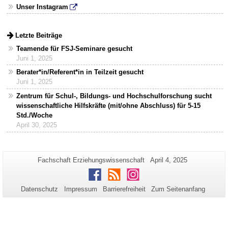
Unser Instagram
Letzte Beiträge
Teamende für FSJ-Seminare gesucht
Juni 1, 2025
Berater*in/Referent*in in Teilzeit gesucht
Juni 1, 2025
Zentrum für Schul-, Bildungs- und Hochschulforschung sucht
wissenschaftliche Hilfskräfte (mit/ohne Abschluss) für 5-15
Std./Woche
April 30, 2025
Zusätzliche
Seiten-
Letzte
Fachschaft Erziehungswissenschaft
April 4, 2025
Name:
Aktualisierung:
Informationen
Facebook
RSS
Instagram
zu
Datenschutz
Impressum
Barrierefreiheit
Zum Seitenanfang
dieser
Seite