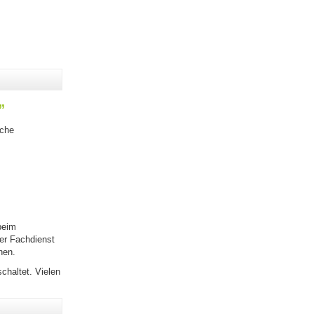
”
sche
beim
er Fachdienst
hen.
chaltet. Vielen