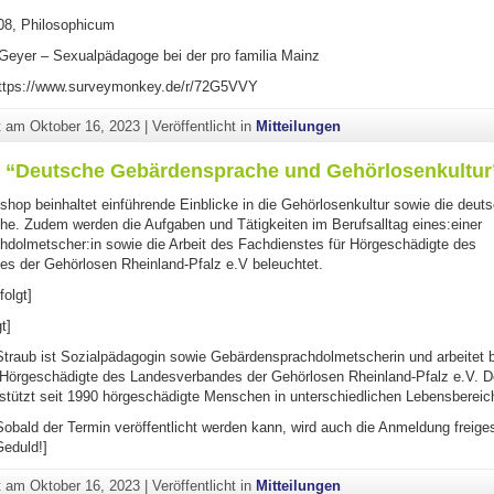
8, Philosophicum
Geyer – Sexualpädagoge bei der pro familia Mainz
https://www.surveymonkey.de/r/72G5VVY
ht am
Oktober 16, 2023
|
Veröffentlicht in
Mitteilungen
“Deutsche Gebärdensprache und Gehörlosenkultur
hop beinhaltet einführende Einblicke in die Gehörlosenkultur sowie die deut
e. Zudem werden die Aufgaben und Tätigkeiten im Berufsalltag eines:einer
dolmetscher:in sowie die Arbeit des Fachdienstes für Hörgeschädigte des
s der Gehörlosen Rheinland-Pfalz e.V beleuchtet.
olgt]
t]
Straub ist Sozialpädagogin sowie Gebärdensprachdolmetscherin und arbeitet 
 Hörgeschädigte des Landesverbandes der Gehörlosen Rheinland-Pfalz e.V. D
rstützt seit 1990 hörgeschädigte Menschen in unterschiedlichen Lebensbereic
obald der Termin veröffentlicht werden kann, wird auch die Anmeldung freiges
Geduld!]
ht am
Oktober 16, 2023
|
Veröffentlicht in
Mitteilungen