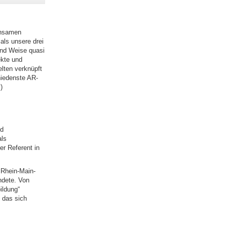
insamen
als unsere drei
und Weise quasi
ekte und
lten verknüpft
hiedenste AR-
)
nd
als
er Referent in
 Rhein-Main-
ndete. Von
ildung“
, das sich