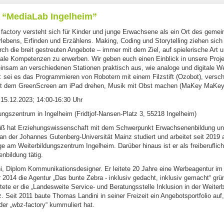
 “MediaLab Ingelheim”
actory versteht sich für Kinder und junge Erwachsene als ein Ort des geme
lebens, Erfinden und Erzählens. Making, Coding und Storytelling ziehen sich 
ch die breit gestreuten Angebote – immer mit dem Ziel, auf spielerische Art 
itale Kompetenzen zu erwerben. Wir geben euch einen Einblick in unsere Proj
insam an verschiedenen Stationen praktisch aus, wie analoge und digitale We
 sei es das Programmieren von Robotern mit einem Filzstift (Ozobot), versc
it dem GreenScreen am iPad drehen, Musik mit Obst machen (MaKey MaKey
 15.12.2023; 14:00-16:30 Uhr
ungszentrum in Ingelheim (Fridtjof-Nansen-Platz 3, 55218 Ingelheim)
üß hat Erziehungswissenschaft mit dem Schwerpunkt Erwachsenenbildung u
an der Johannes Gutenberg-Universität Mainz studiert und arbeitet seit 2019 
 am Weiterbildungszentrum Ingelheim. Darüber hinaus ist er als freiberuflich
nbildung tätig.
, Diplom Kommunikationsdesigner. Er leitete 20 Jahre eine Werbeagentur im
 2014 die Agentur „Das bunte Zebra - inklusiv gedacht, inklusiv gemacht“ grü
tete er die „Landesweite Service- und Beratungsstelle Inklusion in der Weiterb
. Seit 2011 baute Thomas Landini in seiner Freizeit ein Angebotsportfolio auf
er „wbz-factory“ kummuliert hat.