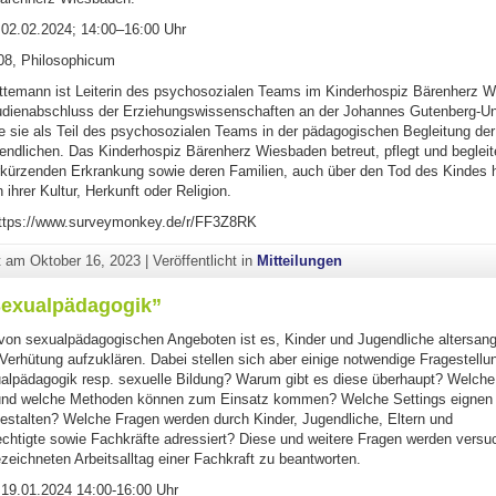
 02.02.2024; 14:00–16:00 Uhr
8, Philosophicum
ttemann ist Leiterin des psychosozialen Teams im Kinderhospiz Bärenherz W
dienabschluss der Erziehungswissenschaften an der Johannes Gutenberg-Uni
te sie als Teil des psychosozialen Teams in der pädagogischen Begleitung der
endlichen. Das Kinderhospiz Bärenherz Wiesbaden betreut, pflegt und begleite
rkürzenden Erkrankung sowie deren Familien, auch über den Tod des Kindes 
ihrer Kultur, Herkunft oder Religion.
https://www.surveymonkey.de/r/FF3Z8RK
ht am
Oktober 16, 2023
|
Veröffentlicht in
Mitteilungen
Sexualpädagogik”
von sexualpädagogischen Angeboten ist es, Kinder und Jugendliche altersa
Verhütung aufzuklären. Dabei stellen sich aber einige notwendige Fragestellu
ualpädagogik resp. sexuelle Bildung? Warum gibt es diese überhaupt? Welche
 und welche Methoden können zum Einsatz kommen? Welche Settings eignen 
gestalten? Welche Fragen werden durch Kinder, Jugendliche, Eltern und
chtigte sowie Fachkräfte adressiert? Diese und weitere Fragen werden versu
eichneten Arbeitsalltag einer Fachkraft zu beantworten.
 19.01.2024 14:00-16:00 Uhr