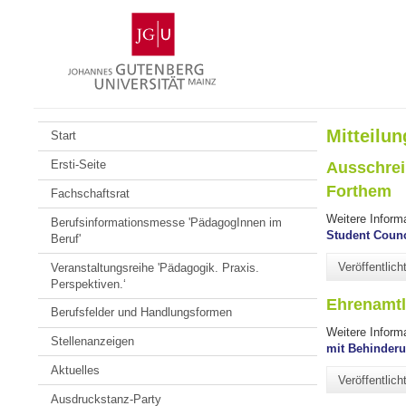
Zum
Johannes
Inhalt
Gutenberg-
springen
Universität
Mainz
Mitteilu
Start
Ersti-Seite
Ausschrei
Forthem
Fachschaftsrat
Weitere Inform
Berufsinformationsmesse 'PädagogInnen im
Student Coun
Beruf'
Veröffentlic
Veranstaltungsreihe 'Pädagogik. Praxis.
Perspektiven.‘
Ehrenamtli
Berufsfelder und Handlungsformen
Weitere Inform
Stellenanzeigen
mit Behinder
Aktuelles
Veröffentlic
Ausdruckstanz-Party