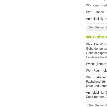
Wo: Raum P-20
Wer: Benedikt 
Anmeldelink: 
Veröffentlic
Workshop 
Was: Der Works
Gebärdensprach
Gebärdensprach
Landesverbande
Wann: [Termin f
Wo: [Raum folg
Wer: Stefanie 
Fachdienst für
berät und unte
Anmeldelink: [S
Dank für eure 
Veröffentlic