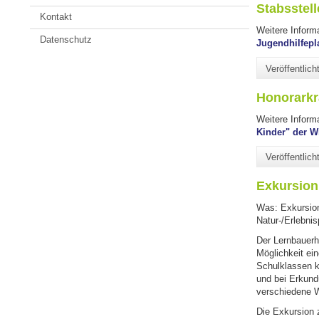
Stabsstel
Kontakt
Weitere Inform
Datenschutz
Jugendhilfepl
Veröffentlic
Honorarkr
Weitere Inform
Kinder" der W
Veröffentlic
Exkursion
Was: Exkursion
Natur-/Erlebni
Der Lernbauerho
Möglichkeit ei
Schulklassen k
und bei Erkund
verschiedene 
Die Exkursion 