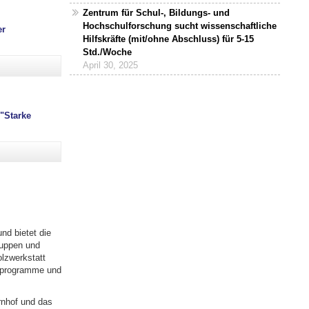
Zentrum für Schul-, Bildungs- und
Hochschulforschung sucht wissenschaftliche
er
Hilfskräfte (mit/ohne Abschluss) für 5-15
Std./Woche
April 30, 2025
 "Starke
nd bietet die
ruppen und
lzwerkstatt
enprogramme und
rnhof und das