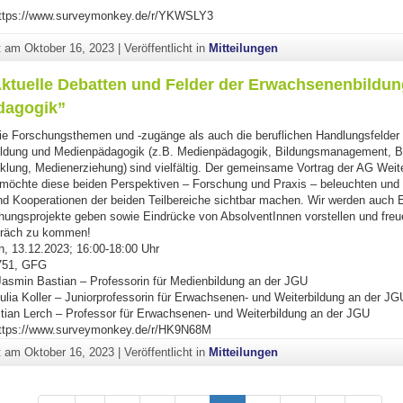
https://www.surveymonkey.de/r/YKWSLY3
ht am
Oktober 16, 2023
|
Veröffentlicht in
Mitteilungen
Aktuelle Debatten und Felder der Erwachsenenbildu
dagogik”
e Forschungsthemen und -zugänge als auch die beruflichen Handlungsfelder 
ldung und Medienpädagogik (z.B. Medienpädagogik, Bildungsmanagement, B
klung, Medienerziehung) sind vielfältig. Der gemeinsame Vortrag der AG Weit
möchte diese beiden Perspektiven – Forschung und Praxis – beleuchten und
und Kooperationen der beiden Teilbereiche sichtbar machen. Wir werden auch E
hungsprojekte geben sowie Eindrücke von AbsolventInnen vorstellen und freu
präch zu kommen!
, 13.12.2023; 16:00-18:00 Uhr
751, GFG
 Jasmin Bastian – Professorin für Medienbildung an der JGU
Julia Koller – Juniorprofessorin für Erwachsenen- und Weiterbildung an der JG
stian Lerch – Professor für Erwachsenen- und Weiterbildung an der JGU
https://www.surveymonkey.de/r/HK9N68M
ht am
Oktober 16, 2023
|
Veröffentlicht in
Mitteilungen