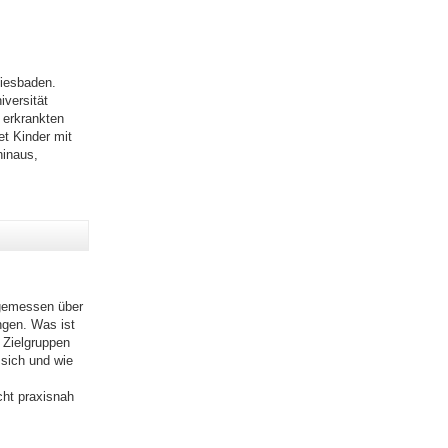
iesbaden.
versität
 erkrankten
t Kinder mit
hinaus,
ngemessen über
ngen. Was ist
 Zielgruppen
sich und wie
cht praxisnah