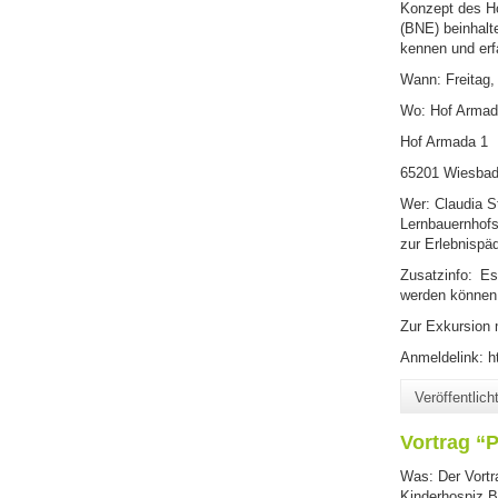
Konzept des Ho
(BNE) beinhalte
kennen und erf
Wann: Freitag,
Wo: Hof Armada
Hof Armada 1
65201 Wiesbad
Wer: Claudia S
Lernbauernhofs
zur Erlebnispäd
Zusatzinfo: Es
werden können.
Zur Exkursion 
Anmeldelink: 
Veröffentlic
Vortrag “
Was: Der Vortr
Kinderhospiz 