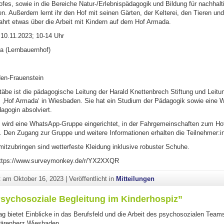
fes, sowie in die Bereiche Natur-/Erlebnispädagogik und Bildung für nachhalt
n. Außerdem lernt ihr den Hof mit seinen Gärten, der Kelterei, den Tieren un
ahrt etwas über die Arbeit mit Kindern auf dem Hof Armada.
 10.11.2023; 10-14 Uhr
 (Lernbauernhof)
en-Frauenstein
täbe ist die pädagogische Leitung der Harald Knettenbrech Stiftung und Leitu
 ‚Hof Armada‘ in Wiesbaden. Sie hat ein Studium der Pädagogik sowie eine W
agogin absolviert.
 wird eine WhatsApp-Gruppe eingerichtet, in der Fahrgemeinschaften zum Hof
 Den Zugang zur Gruppe und weitere Informationen erhalten die Teilnehmer:in
mitzubringen sind wetterfeste Kleidung inklusive robuster Schuhe.
https://www.surveymonkey.de/r/YX2XXQR
ht am
Oktober 16, 2023
|
Veröffentlicht in
Mitteilungen
Psychosoziale Begleitung im Kinderhospiz”
ag bietet Einblicke in das Berufsfeld und die Arbeit des psychosozialen Team
Bärenherz Wiesbaden.