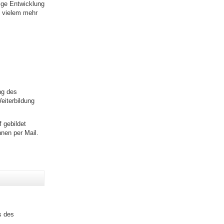
ige Entwicklung
d vielem mehr
ng des
eiterbildung
 gebildet
nen per Mail.
s des