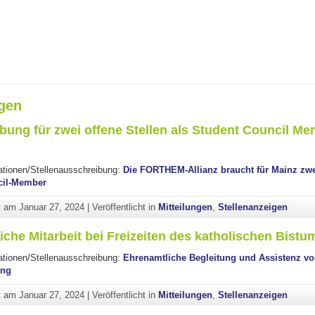
ngen
bung für zwei offene Stellen als Student Council Me
ationen/Stellenausschreibung:
Die FORTHEM-Allianz braucht für Mainz zw
cil-Member
ht am
Januar 27, 2024
|
Veröffentlicht in
Mitteilungen
,
Stellenanzeigen
che Mitarbeit bei Freizeiten des katholischen Bistu
ationen/Stellenausschreibung:
Ehrenamtliche Begleitung und Assistenz v
ung
ht am
Januar 27, 2024
|
Veröffentlicht in
Mitteilungen
,
Stellenanzeigen