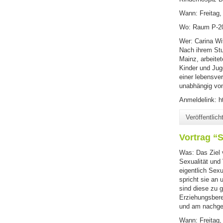
Wann: Freitag,
Wo: Raum P-20
Wer: Carina Wi
Nach ihrem Stu
Mainz, arbeite
Kinder und Jug
einer lebensve
unabhängig von 
Anmeldelink: 
Veröffentlic
Vortrag “
Was: Das Ziel 
Sexualität und 
eigentlich Sex
spricht sie an
sind diese zu 
Erziehungsbere
und am nachgez
Wann: Freitag,