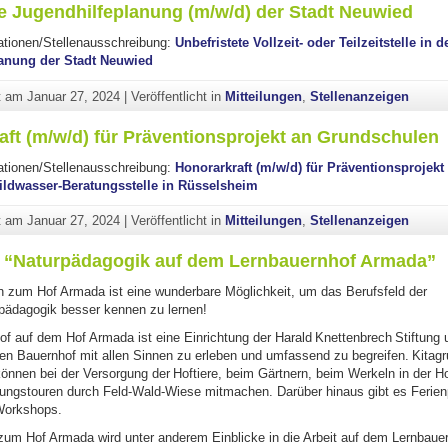
le Jugendhilfeplanung (m/w/d) der Stadt Neuwied
ationen/Stellenausschreibung:
Unbefristete Vollzeit- oder Teilzeitstelle in d
anung der Stadt Neuwied
ht am
Januar 27, 2024
|
Veröffentlicht in
Mitteilungen
,
Stellenanzeigen
aft (m/w/d) für Präventionsprojekt an Grundschulen
ationen/Stellenausschreibung:
Honorarkraft (m/w/d) für Präventionsprojekt
ildwasser-Beratungsstelle in Rüsselsheim
ht am
Januar 27, 2024
|
Veröffentlicht in
Mitteilungen
,
Stellenanzeigen
 “Naturpädagogik auf dem Lernbauernhof Armada”
 zum Hof Armada ist eine wunderbare Möglichkeit, um das Berufsfeld der
spädagogik besser kennen zu lernen!
f auf dem Hof Armada ist eine Einrichtung der Harald Knettenbrech Stiftung u
nen Bauernhof mit allen Sinnen zu erleben und umfassend zu begreifen. Kitag
önnen bei der Versorgung der Hoftiere, beim Gärtnern, beim Werkeln in der Ho
ungstouren durch Feld-Wald-Wiese mitmachen. Darüber hinaus gibt es Feri
Workshops.
zum Hof Armada wird unter anderem Einblicke in die Arbeit auf dem Lernbaue