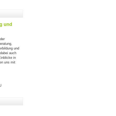
ng und
der
eratung,
erbildung und
 dabei auch
inblicke in
en uns mit
U