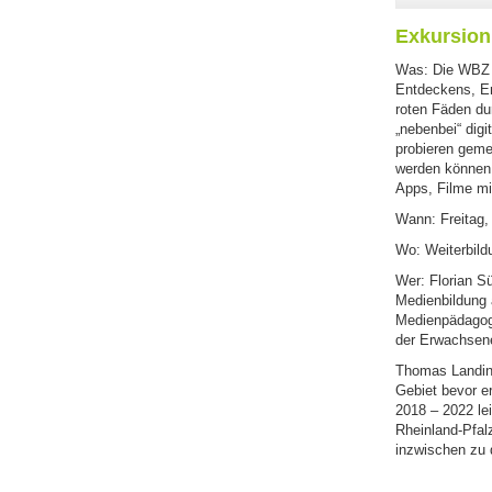
Exkursion
Was: Die WBZ f
Entdeckens, Er
roten Fäden dur
„nebenbei“ dig
probieren geme
werden können:
Apps, Filme m
Wann: Freitag,
Wo: Weiterbild
Wer: Florian S
Medienbildung 
Medienpädagoge
der Erwachsene
Thomas Landini
Gebiet bevor er
2018 – 2022 lei
Rheinland-Pfalz
inzwischen zu d