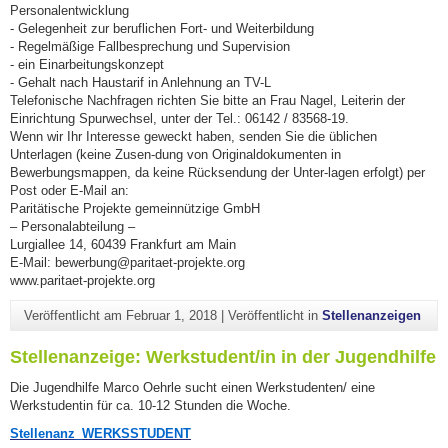
Personalentwicklung
- Gelegenheit zur beruflichen Fort- und Weiterbildung
- Regelmäßige Fallbesprechung und Supervision
- ein Einarbeitungskonzept
- Gehalt nach Haustarif in Anlehnung an TV-L
Telefonische Nachfragen richten Sie bitte an Frau Nagel, Leiterin der
Einrichtung Spurwechsel, unter der Tel.: 06142 / 83568-19.
Wenn wir Ihr Interesse geweckt haben, senden Sie die üblichen
Unterlagen (keine Zusen-dung von Originaldokumenten in
Bewerbungsmappen, da keine Rücksendung der Unter-lagen erfolgt) per
Post oder E-Mail an:
Paritätische Projekte gemeinnützige GmbH
– Personalabteilung –
Lurgiallee 14, 60439 Frankfurt am Main
E-Mail: bewerbung@paritaet-projekte.org
www.paritaet-projekte.org
Veröffentlicht am
Februar 1, 2018
|
Veröffentlicht in
Stellenanzeigen
Stellenanzeige: Werkstudent/in in der Jugendhilfe
Die Jugendhilfe Marco Oehrle sucht einen Werkstudenten/ eine
Werkstudentin für ca. 10-12 Stunden die Woche.
Stellenanz_WERKSSTUDENT