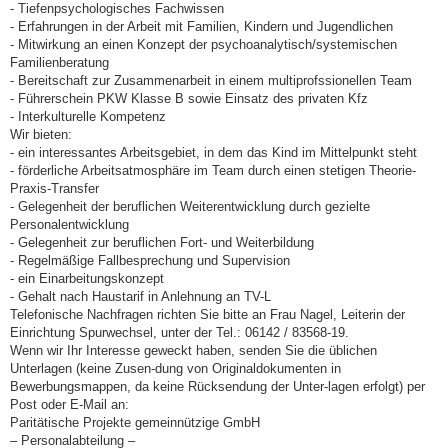
- Tiefenpsychologisches Fachwissen
- Erfahrungen in der Arbeit mit Familien, Kindern und Jugendlichen
- Mitwirkung an einen Konzept der psychoanalytisch/systemischen
Familienberatung
- Bereitschaft zur Zusammenarbeit in einem multiprofssionellen Team
- Führerschein PKW Klasse B sowie Einsatz des privaten Kfz
- Interkulturelle Kompetenz
Wir bieten:
- ein interessantes Arbeitsgebiet, in dem das Kind im Mittelpunkt steht
- förderliche Arbeitsatmosphäre im Team durch einen stetigen Theorie-
Praxis-Transfer
- Gelegenheit der beruflichen Weiterentwicklung durch gezielte
Personalentwicklung
- Gelegenheit zur beruflichen Fort- und Weiterbildung
- Regelmäßige Fallbesprechung und Supervision
- ein Einarbeitungskonzept
- Gehalt nach Haustarif in Anlehnung an TV-L
Telefonische Nachfragen richten Sie bitte an Frau Nagel, Leiterin der
Einrichtung Spurwechsel, unter der Tel.: 06142 / 83568-19.
Wenn wir Ihr Interesse geweckt haben, senden Sie die üblichen
Unterlagen (keine Zusen-dung von Originaldokumenten in
Bewerbungsmappen, da keine Rücksendung der Unter-lagen erfolgt) per
Post oder E-Mail an:
Paritätische Projekte gemeinnützige GmbH
– Personalabteilung –