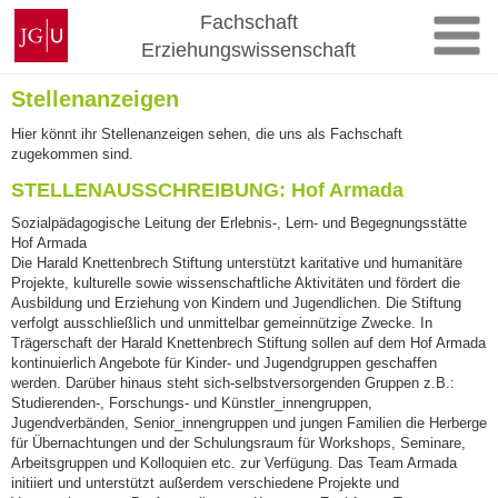
Zum
Johannes
Fachschaft
Inhalt
Gutenberg-
Erziehungswissenschaft
springen
Universität
Mainz
Stellenanzeigen
Hier könnt ihr Stellenanzeigen sehen, die uns als Fachschaft
zugekommen sind.
STELLENAUSSCHREIBUNG: Hof Armada
Sozialpädagogische Leitung der Erlebnis-, Lern- und Begegnungsstätte
Hof Armada
Die Harald Knettenbrech Stiftung unterstützt karitative und humanitäre
Projekte, kulturelle sowie wissenschaftliche Aktivitäten und fördert die
Ausbildung und Erziehung von Kindern und Jugendlichen. Die Stiftung
verfolgt ausschließlich und unmittelbar gemeinnützige Zwecke. In
Trägerschaft der Harald Knettenbrech Stiftung sollen auf dem Hof Armada
kontinuierlich Angebote für Kinder- und Jugendgruppen geschaffen
werden. Darüber hinaus steht sich-selbstversorgenden Gruppen z.B.:
Studierenden-, Forschungs- und Künstler_innengruppen,
Jugendverbänden, Senior_innengruppen und jungen Familien die Herberge
für Übernachtungen und der Schulungsraum für Workshops, Seminare,
Arbeitsgruppen und Kolloquien etc. zur Verfügung. Das Team Armada
initiiert und unterstützt außerdem verschiedene Projekte und