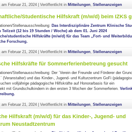
ht am
Februar 21, 2024
|
Veröffentlicht in
Mitteilungen
,
Stellenanzeigen
aftliche/Studentische Hilfskraft (m/w/d) beim IZKS 
ationen/Stellenausschreibung:
Das Interdisziplinäre Zentrum Klinische Stu
 Teilzeit (12 bis 19 Stunden / Woche) ab dem 01. Juni 2024
che/studentische Hilfskräfte (m/w/d) für das Team „Fort- und Weiterbild
sche Forschung.
ht am
Februar 21, 2024
|
Veröffentlicht in
Mitteilungen
,
Stellenanzeigen
che Hilfskräfte für Sommerferienbetreung gesucht
ationen/Stellenausschreibung: Der ´Verein der Freunde und Förderer der Gru
.´ (Veranstalter) und das Kinder-, Jugend- und Kulturzentrum GoFi (pädagogis
uchen volljährige pädagogische Hilfskräfte auf Honorarbasis für ein
ekt mit Grundschulkindern in den ersten 3 Wochen der Sommerferien.
Verlin
reibung.
ht am
Februar 21, 2024
|
Veröffentlicht in
Mitteilungen
,
Stellenanzeigen
he Hilfskraft (m/w/d) für das Kinder-, Jugend- und
trum Neustadtzentrum