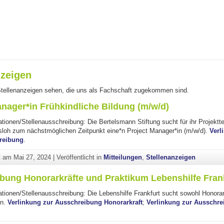
nzeigen
 Stellenanzeigen sehen, die uns als Fachschaft zugekommen sind.
anager*in Frühkindliche Bildung (m/w/d)
ationen/Stellenausschreibung: Die Bertelsmann Stiftung sucht für ihr Projekt
sloh zum nächstmöglichen Zeitpunkt eine*n Project Manager*in (m/w/d).
Verl
reibung
.
ht am
Mai 27, 2024
|
Veröffentlicht in
Mitteilungen
,
Stellenanzeigen
bung Honorarkräfte und Praktikum Lebenshilfe Fran
ationen/Stellenausschreibung: Die Lebenshilfe Frankfurt sucht sowohl Honorar
en.
Verlinkung zur Ausschreibung Honorarkraft
;
Verlinkung zur Ausschre