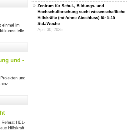
Zentrum für Schul-, Bildungs- und
Hochschulforschung sucht wissenschaftliche
Hilfskräfte (mit/ohne Abschluss) für 5-15
Std./Woche
t einmal im
April 30, 2025
ktikumsstelle
ung und -
)Projekten und
Mainz.
ht
m Referat HE1-
eue Hilfskraft